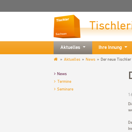
Tischle
Aktuelles
Ihre Innung
Aktuelles
News
Der neue Tischler 
www.tischler-
innung-
News
chemnitz.de
Termine
Seminare
1
Di
we
De
In