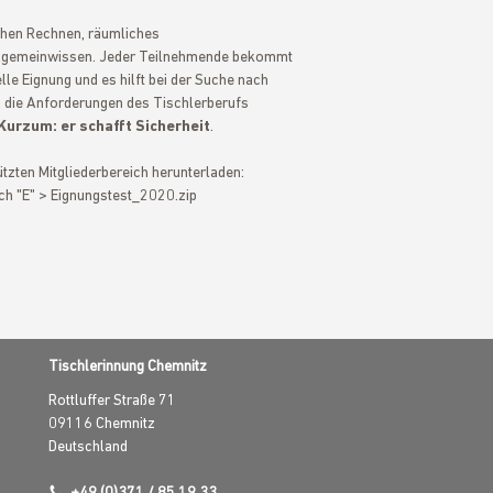
ichen Rechnen, räumliches
llgemeinwissen. Jeder Teilnehmende bekommt
elle Eignung und es hilft bei der Suche nach
in die Anforderungen des Tischlerberufs
Kurzum: er schafft Sicherheit
.
zten Mitgliederbereich herunterladen:
ch "E" > Eignungstest_2020.zip
Tischlerinnung Chemnitz
Rottluffer Straße 71
09116
Chemnitz
Deutschland