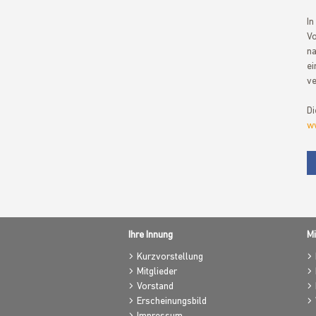
In
Vo
na
ei
ve
Di
ww
Ihre Innung
Mi
Kurzvorstellung
Mitglieder
Vorstand
Erscheinungsbild