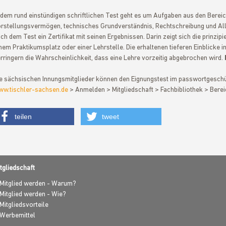
 dem rund einstündigen schriftlichen Test geht es um Aufgaben aus den Bere
rstellungsvermögen, technisches Grundverständnis, Rechtschreibung und A
ch dem Test ein Zertifikat mit seinen Ergebnissen. Darin zeigt sich die prinzipi
nem Praktikumsplatz oder einer Lehrstelle. Die erhaltenen tieferen Einblicke 
rringern die Wahrscheinlichkeit, dass eine Lehre vorzeitig abgebrochen wird.
e sächsischen Innungsmitglieder können den Eignungstest im passwortgeschüt
w.tischler-sachsen.de
> Anmelden > Mitgliedschaft > Fachbibliothek > Berei
teilen
tweet
tgliedschaft
Mitglied werden - Warum?
Mitglied werden - Wie?
Mitgliedsvorteile
Werbemittel