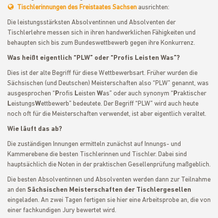
Tischlerinnungen des Freistaates Sachsen
ausrichten:
Die leistungsstärksten Absolventinnen und Absolventen der
Tischlerlehre messen sich in ihren handwerklichen Fähigkeiten und
behaupten sich bis zum Bundeswettbewerb gegen ihre Konkurrenz.
Was heißt eigentlich “PLW” oder “Profis Leisten Was”?
Dies ist der alte Begriff für diese Wettbewerbsart. Früher wurden die
Sächsischen (und Deutschen) Meisterschaften also “PLW” genannt, was
ausgesprochen “
P
rofis
L
eisten
W
as” oder auch synonym “
P
raktischer
L
eistungs
W
ettbewerb” bedeutete. Der Begriff “PLW” wird auch heute
noch oft für die Meisterschaften verwendet, ist aber eigentlich veraltet.
Wie läuft das ab?
Die zuständigen Innungen ermitteln zunächst auf Innungs- und
Kammerebene die besten Tischlerinnen und Tischler. Dabei sind
hauptsächlich die Noten in der praktischen Gesellenprüfung maßgeblich.
Die besten Absolventinnen und Absolventen werden dann zur Teilnahme
an den
Sächsischen Meisterschaften der Tischlergesellen
eingeladen. An zwei Tagen fertigen sie hier eine Arbeitsprobe an, die von
einer fachkundigen Jury bewertet wird.