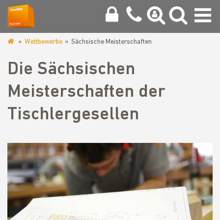
Wettbewerbe
Sächsische Meisterschaften
www.tischler-
innung-
Die Sächsischen
chemnitz.de
Meisterschaften der
Tischlergesellen