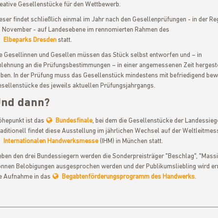
eative Gesellenstücke für den Wettbewerb.
eser findet schließlich einmal im Jahr nach den Gesellenprüfungen - in der Re
 November - auf Landesebene im rennomierten Rahmen des
Elbeparks Dresden
statt.
e Gesellinnen und Gesellen müssen das Stück selbst entworfen und – in
lehnung an die Prüfungsbestimmungen – in einer angemessenen Zeit hergeste
ben. In der Prüfung muss das Gesellenstück mindestens mit befriedigend bewe
sellenstücke des jeweils aktuellen Prüfungsjahrgangs.
nd dann?
hepunkt ist das
Bundesfinale
, bei dem die Gesellenstücke der Landessie
aditionell findet diese Ausstellung im jährlichen Wechsel auf der Weltleitme
Internationalen Handwerksmesse
(IHM) in München statt.
ben den drei Bundessiegern werden die Sonderpreisträger "Beschlag", "Mass
nnen Belobigungen ausgesprochen werden und der Publikumsliebling wird erm
e Aufnahme in das
Begabtenförderungsprogramm des Handwerks
.