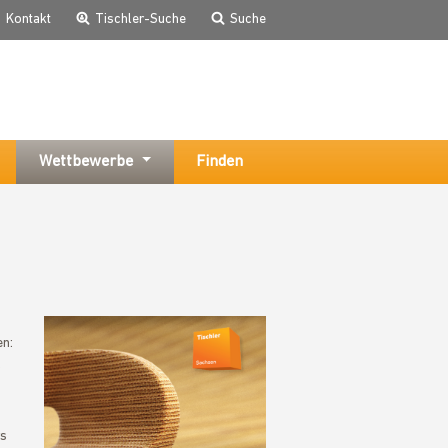
Kontakt
Tischler-Suche
Suche
Wettbewerbe
Finden
en:
.
rs