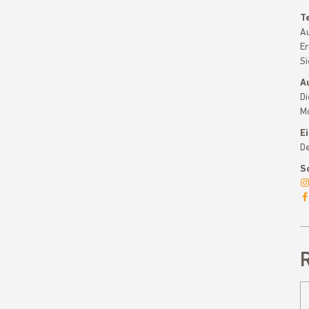
T
Au
Er
Si
A
Di
Mo
Ei
De
Sc