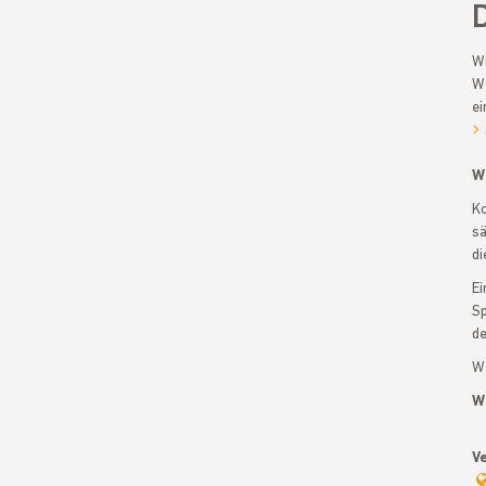
Wi
We
ei
Wi
Ko
sä
di
Ei
Sp
d
Wä
Wi
V