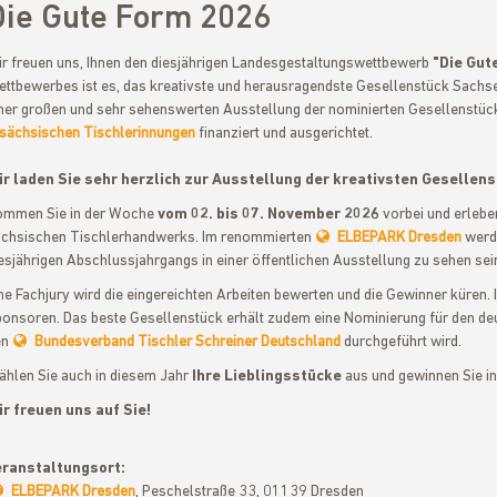
Die Gute Form 2026
r freuen uns, Ihnen den diesjährigen Landesgestaltungswettbewerb
"Die Gut
ttbewerbes ist es, das kreativste und herausragendste Gesellenstück Sachse
ner großen und sehr sehenswerten Ausstellung der nominierten Gesellenstück
sächsischen Tischlerinnungen
finanziert und ausgerichtet.
r laden Sie sehr herzlich zur Ausstellung der kreativsten Gesellen
mmen Sie in der Woche
vom 02. bis 07. November 2026
vorbei und erleben
chsischen Tischlerhandwerks. Im renommierten
ELBEPARK Dresden
werde
esjährigen Abschlussjahrgangs in einer öffentlichen Ausstellung zu sehen sei
ne Fachjury wird die eingereichten Arbeiten bewerten und die Gewinner küren.
onsoren. Das beste Gesellenstück erhält zudem eine Nominierung für den de
en
Bundesverband Tischler Schreiner Deutschland
durchgeführt wird.
hlen Sie auch in diesem Jahr
Ihre Lieblingsstücke
aus und gewinnen Sie i
r freuen uns auf Sie!
eranstaltungsort:
ELBEPARK Dresden
, Peschelstraße 33, 01139 Dresden