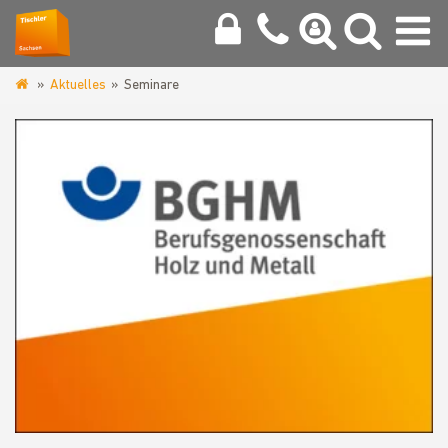
Aktuelles
Seminare
www.tischler-
innung-
chemnitz.de