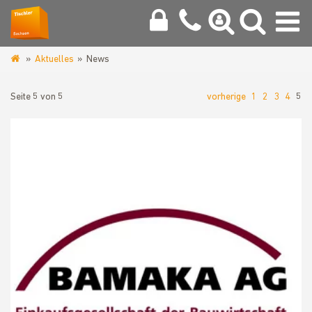
Aktuelles
News
www.tischler-
innung-
Seite 5 von 5
vorherige
1
2
3
4
5
chemnitz.de