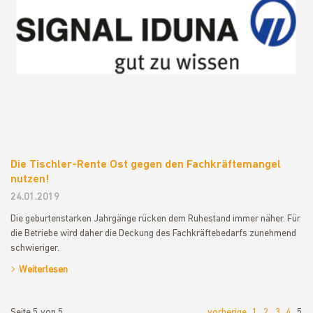
Die Tischler-Rente Ost gegen den Fachkräftemangel
nutzen!
24.01.2019
Die geburtenstarken Jahrgänge rücken dem Ruhestand immer näher. Für
die Betriebe wird daher die Deckung des Fachkräftebedarfs zunehmend
schwieriger.
Weiterlesen
Seite 5 von 5
vorherige
1
2
3
4
5