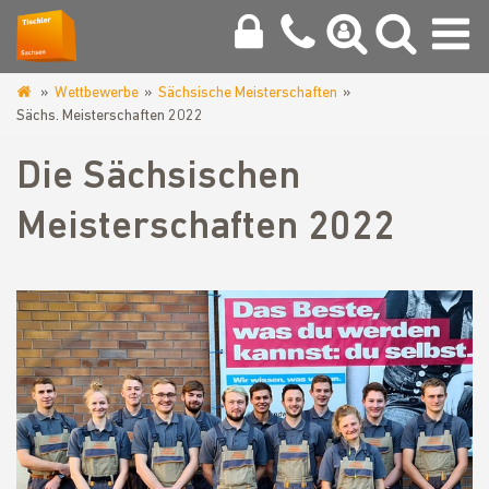
Wettbewerbe
Sächsische Meisterschaften
www.tischler-
Sächs. Meisterschaften 2022
innung-
chemnitz.de
Die Sächsischen
Meisterschaften 2022